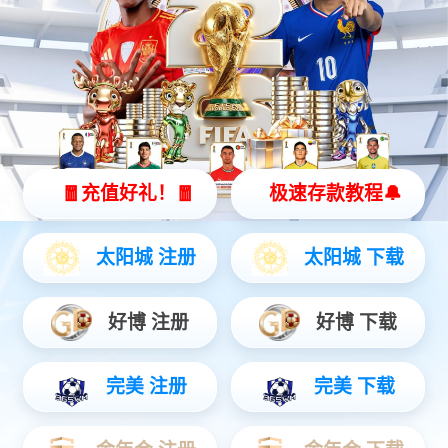
产品信息
一、产品信息
产品名称：
宠物营养补充剂 小宠用关节片
原料组成：
玉米淀粉、羊乳粉、蓝莓粉、乳钙、葡萄糖胺
盐酸盐、蔗糖、胡萝卜粉。
添加剂组成：
酪蛋白磷酸肽、果寡糖、维生素D3。