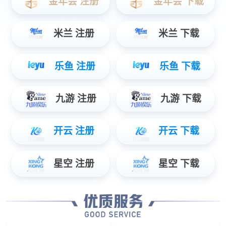
产品特点：
乳钙为骨骼生长提供充足的钙元素，有助
于骨骼的健康发育，帮助强壮骨骼和牙齿，有助于维持骨
密度，降低骨质疏松。酪蛋白磷酸肽促进矿物质吸收，增
加钙在骨骼和牙齿中的沉积，有助于骨骼发育，有助于减
少骨钙流失。胡萝卜粉富含维生素 A、维生素 C、维
生素 E、维生素 K 等，其中的维生素 A、钙、磷
等营养物质，有助于骨骼发育和身体各器官的正常生长。
萄糖胺盐酸盐是软骨细胞合成蛋白多糖的关键原料，
而蛋白多糖是软骨基质的重要成分，能维持软骨的弹性和
韧性，帮助关节承受压力；抑制某些破坏软骨的酶（如基
质金属蛋白酶）的活性，减少软骨基质的分解，从而保护
软骨结构。
维生素D3，促进肠道对钙和磷的吸收，提高血液中
钙、磷浓度，为骨骼和牙齿的矿化提供原料。
注意事项：
1、本品适用于兔子、豚鼠、仓鼠、松鼠等小动物，请将本
品置于儿童不能触及处。
2、包装开启后应注意防潮。