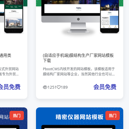
通用类
(自适应手机端)膜结构生产厂家网站模板
下载
响应式外贸网站
PbootCMS内核开发的网站模板，该模板适用于
板专为外贸行
膜结构厂家网站等企业，当然其他行业也可以
只需替换相应
做，只需要把文字图片换成其他行业的即可；自
求。核心特
适应手机端，同一个后台，数据即时同步，简单
会员免费
会员免费
1251
189
适用！附带测试数据！ 友好的
热门
热门