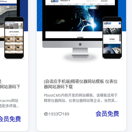
类
(自适应手机端)精密仪器网站模板 仪表仪
料网站源码下
器网站源码下载
PbootCMS内核开发的网站模板，该模板适用于
uicms网站
精密仪器网站、仪表仪器网站等企业，当然其他
适配多终端浏
行业也可以做，只需要把文字图片换成其他行业
打造，助力企
的即可；自适应手机端，同一个后台，数据即时
会员免费
1933
189
PC与移动端的
同步，简单适用！附带测试数
会员免费