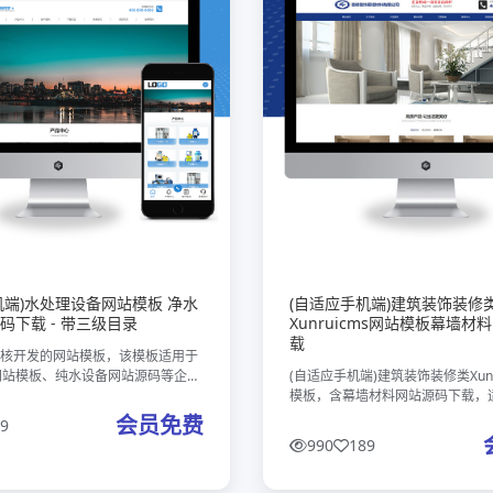
机端)水处理设备网站模板 净水
(自适应手机端)建筑装饰装修
码下载 - 带三级目录
Xunruicms网站模板幕墙材
载
MS内核开发的网站模板，该模板适用于
网站模板、纯水设备网站源码等企
(自适应手机端)建筑装饰装修类Xunr
他行业也可以做，只需要把文字图片
模板，含幕墙材料网站源码下载，
业的即可；数据即时同步，简单适
览，专为建筑装饰、幕墙材料行业
会员免费
9
数据！ 友好的se
业展示产品与服务，快速搭建覆盖
990
189
专业线上平台。