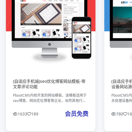
(自适应手机端)seo优化博客网站模板-带
(自适应手
文章评论功能
设备网站源
PbootCMS内核开发的网站模板，该模板适用于
PbootC
seo博客、网站优化博客等企业，当然其他行业
水处理设备
也可以做，只需要把文字图片换成其他行业的即
业，当然其
可；自适应手机端，同一个后台，数据即时同
换成其他行
会员免费
1633
189
780
18
步，简单适用！附带测试数据
用！附带测试