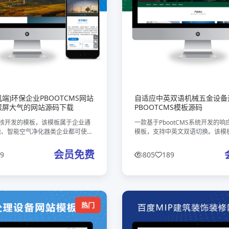
端)环保企业PBOOTCMS网站
自适应中英双语机械五金设备
滚屏大气的网站源码下载
PBOOTCMS模板源码
ms内核开发的模板，该模板属于企业通
一款基于PbootCMS系统开发的
能、智能空气净化器类企业都可使
模板，支持中英文双语切换。该模
板使用范围极广，不仅仅局限于一类
业设计，同时具备良好的通用性，
只需要把图片和产品内容； 换成你
图文内容即可快速适配其他行业需
会员免费
9
805
189
可以修改，改完
点：采用HTML5响应式布局
热门