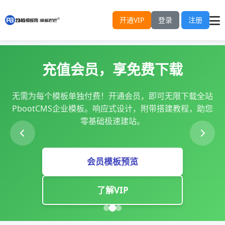
开通VIP
登录
注册
专注企业建站：Xu
享免费下载
模板即装即用
开通会员，即可无限下载全站
成熟稳定的迅睿CMS系统为
应式设计，附带搭建教程，助您
自己的产品、服务和品牌，
速建站。
价
板预览
模板
VIP
了解